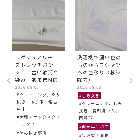
ラグジュアリー
洗濯機で濃い色の
ストレッチパン
ものから白シャツ
ツ に古い油汚れ
への色移り（移染
染み あま市M様
除去）
2026.08.05
2026.08.03
#クリーニング、染み
#しみ抜き
抜き、あま市、名古
#クリーニング、しみ
屋市
抜き、愛知洗い人、
#大和デラックスクリ
岡崎市
ーニング
#復元再生加工
#染み抜き事例
#染み抜き事例