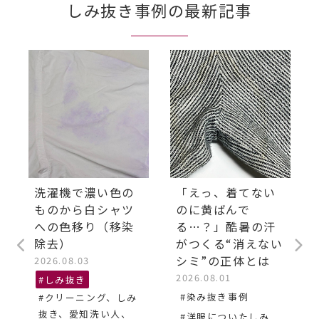
しみ抜き事例の最新記事
洗濯機で濃い色の
「えっ、着てない
ものから白シャツ
のに黄ばんで
への色移り（移染
る…？」酷暑の汗
除去）
がつくる“消えない
シミ”の正体とは
2026.08.03
2026.08.01
#しみ抜き
#染み抜き事例
#クリーニング、しみ
抜き、愛知洗い人、
#洋服についたしみ