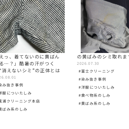
えっ、着てないのに黄ばん
の黄ばみのシミ取れま
る…？」酷暑の汗がつく
2026.07.30
“消えないシミ”の正体とは
#富士クリーニング
26.08.01
#染み抜き事例
染み抜き事例
#洋服についたしみ
洋服についたしみ
#食べ物系のしみ
箕浦クリーニング本店
#黄ばみ系のしみ
黄ばみ系のしみ