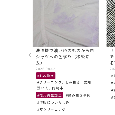
ストレッチ
洗濯機で濃い色のものから白
「
油汚れ染み
シャツへの色移り（移染除
で
去）
る
2026.08.03
20
抜き、あま
#しみ抜き
#
#クリーニング、しみ抜き、愛知
#
ーニング
洗い人、岡崎市
#
#復元再生加工
#染み抜き事例
#
#洋服についたしみ
#葵クリーニング