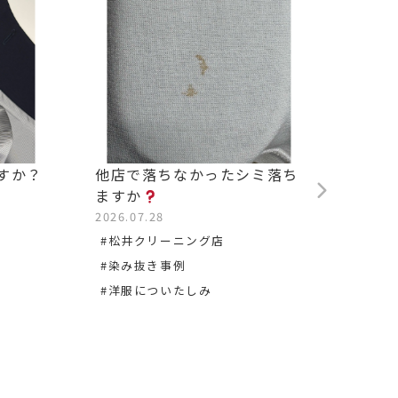
すか？
他店で落ちなかったシミ落ち
背中の
ますか
2026.0
2026.07.28
#松沢
#松井クリーニング店
#染み
#染み抜き事例
#洋服についたしみ