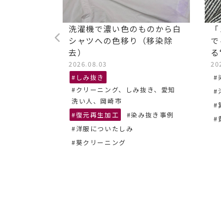
ストレッチ
洗濯機で濃い色のものから白
「
油汚れ染み
シャツへの色移り（移染除
で
去）
る
2026.08.03
20
抜き、あま
#しみ抜き
#
#クリーニング、しみ抜き、愛知
#
ーニング
洗い人、岡崎市
#
#復元再生加工
#染み抜き事例
#
#洋服についたしみ
#葵クリーニング