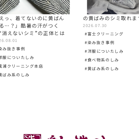
えっ、着てないのに黄ばん
の黄ばみのシミ取れま
る…？」酷暑の汗がつく
2026.07.30
“消えないシミ”の正体とは
#富士クリーニング
26.08.01
#染み抜き事例
染み抜き事例
#洋服についたしみ
洋服についたしみ
#食べ物系のしみ
箕浦クリーニング本店
#黄ばみ系のしみ
黄ばみ系のしみ