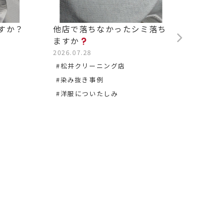
すか？
他店で落ちなかったシミ落ち
背中の
ますか
2026.0
2026.07.28
#松沢
#松井クリーニング店
#染み
#染み抜き事例
#洋服についたしみ