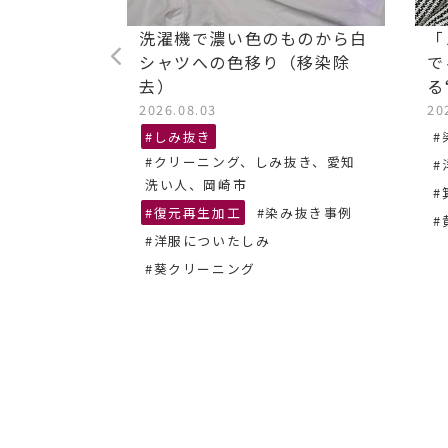
ストレッチ
洗濯機で濃い色のものから白
「
油汚れ染み
シャツへの色移り（移染除
で
去）
る
2026.08.03
20
抜き、あま
#しみ抜き
#
#クリーニング、しみ抜き、愛知
#
ーニング
洗い人、岡崎市
#
#復元再生加工
#染み抜き事例
#
#洋服についたしみ
#葵クリーニング