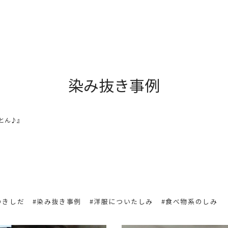
染み抜き事例
とん♪』
のきしだ
#染み抜き事例
#洋服についたしみ
#食べ物系のしみ