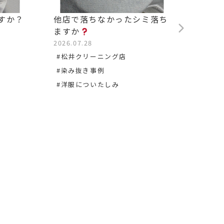
すか？
他店で落ちなかったシミ落ち
背中の
ますか
2026.0
2026.07.28
#松沢
#松井クリーニング店
#染み
#染み抜き事例
#洋服についたしみ