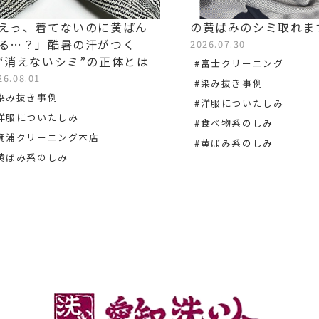
えっ、着てないのに黄ばん
の黄ばみのシミ取れま
る…？」酷暑の汗がつく
2026.07.30
“消えないシミ”の正体とは
#富士クリーニング
26.08.01
#染み抜き事例
染み抜き事例
#洋服についたしみ
洋服についたしみ
#食べ物系のしみ
箕浦クリーニング本店
#黄ばみ系のしみ
黄ばみ系のしみ