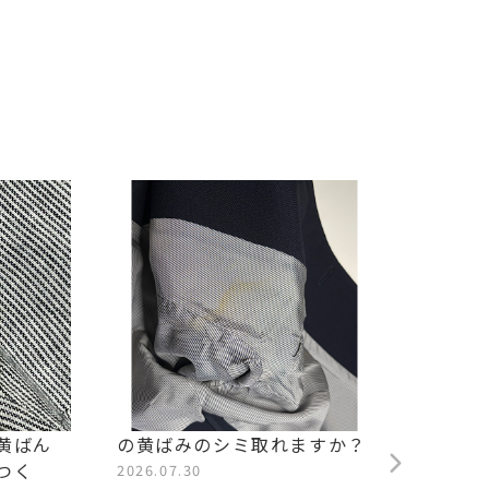
黄ばん
の黄ばみのシミ取れますか？
他店で
つく
ますか
2026.07.30