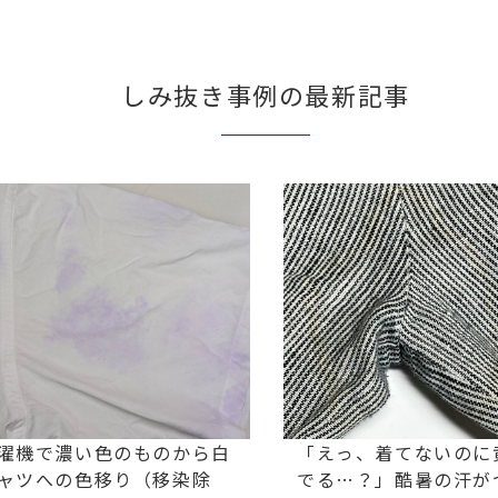
しみ抜き事例の最新記事
濯機で濃い色のものから白
「えっ、着てないのに
ャツへの色移り（移染除
でる…？」酷暑の汗が