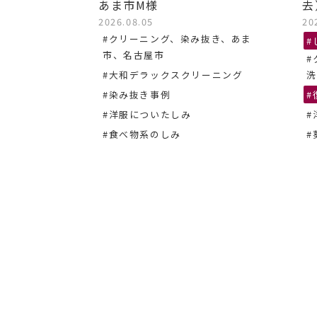
あま市M様
去
き、名古屋
2026.08.05
20
#クリーニング、染み抜き、あま
#
市、名古屋市
#
#大和デラックスクリーニング
洗
#染み抜き事例
#
#洋服についたしみ
#
#食べ物系のしみ
#