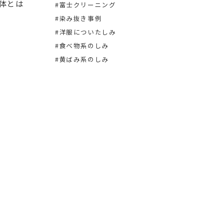
正体とは
2026.0
#富士クリーニング
#松井
#染み抜き事例
#染み
#洋服についたしみ
#洋服
#食べ物系のしみ
#黄ばみ系のしみ