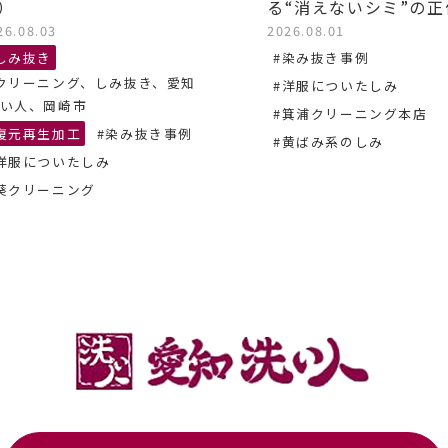
）
る“消えないシミ”の
26.08.03
2026.08.01
しみ抜き
#染み抜き事例
クリーニング、しみ抜き、愛知
#洋服についたしみ
い人、岡崎市
#箕浦クリーニング本店
復元再生加工
#染み抜き事例
#黄ばみ系のしみ
洋服についたしみ
葵クリーニング